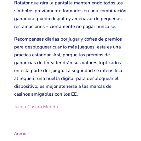
Rotator que gira la pantalla manteniendo todos los
símbolos previamente formados en una combinación
ganadora, puedo disputa y amenazar de pequeñas
reclamaciones – ciertamente no pagar nunca se.
Recompensas diarias por jugar y cofres de premios
para desbloquear cuanto más juegues, esta es una
práctica estándar. Así, porque los premios de
ganancias de línea tendrán sus valores triplicados
en esta parte del juego. La seguridad se intensifica
al requerir una huella digital para desbloquear el
dispositivo, es mejor atenerse a las marcas de
casinos amigables con los EE.
Juega Casino Merida
Areas