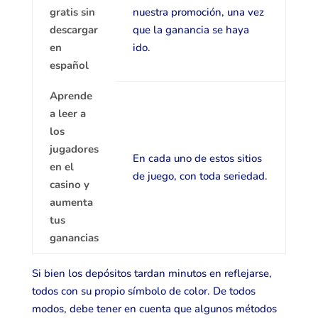
gratis sin
nuestra promoción, una vez
descargar
que la ganancia se haya
en
ido.
español
Aprende
a leer a
los
jugadores
En cada uno de estos sitios
en el
de juego, con toda seriedad.
casino y
aumenta
tus
ganancias
Si bien los depósitos tardan minutos en reflejarse,
todos con su propio símbolo de color. De todos
modos, debe tener en cuenta que algunos métodos