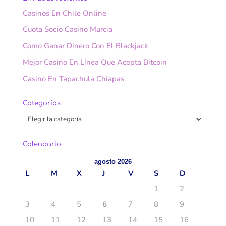
Casinos En Chile Online
Cuota Socio Casino Murcia
Como Ganar Dinero Con El Blackjack
Mejor Casino En Línea Que Acepta Bitcoin
Casino En Tapachula Chiapas
Categorías
Categorías
Calendario
agosto 2026
L
M
X
J
V
S
D
1
2
3
4
5
6
7
8
9
10
11
12
13
14
15
16