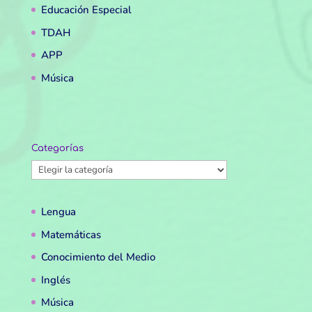
Educación Especial
TDAH
APP
Música
Categorías
Categorías
Lengua
Matemáticas
Conocimiento del Medio
Inglés
Música