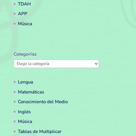
TDAH
APP
Música
Categorías
Categorías
Lengua
Matemáticas
Conocimiento del Medio
Inglés
Música
Tablas de Multiplicar