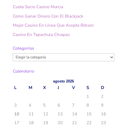
Cuota Socio Casino Murcia
Como Ganar Dinero Con El Blackjack
Mejor Casino En Línea Que Acepta Bitcoin
Casino En Tapachula Chiapas
Categorías
Categorías
Calendario
agosto 2026
L
M
X
J
V
S
D
1
2
3
4
5
6
7
8
9
10
11
12
13
14
15
16
17
18
19
20
21
22
23