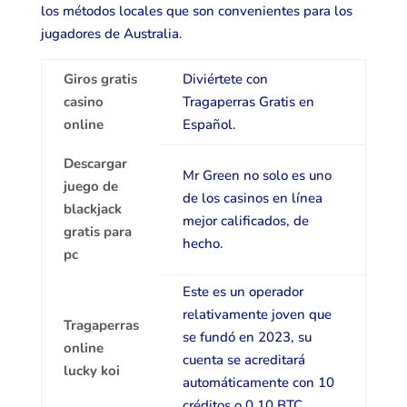
los métodos locales que son convenientes para los
jugadores de Australia.
Giros gratis
Diviértete con
casino
Tragaperras Gratis en
online
Español.
Descargar
Mr Green no solo es uno
juego de
de los casinos en línea
blackjack
mejor calificados, de
gratis para
hecho.
pc
Este es un operador
relativamente joven que
Tragaperras
se fundó en 2023, su
online
cuenta se acreditará
lucky koi
automáticamente con 10
créditos o 0,10 BTC.