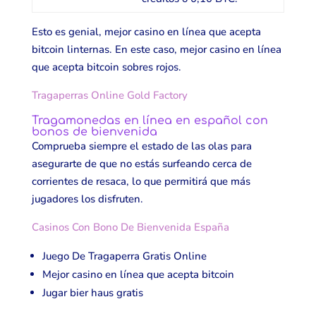
Esto es genial, mejor casino en línea que acepta
bitcoin linternas. En este caso, mejor casino en línea
que acepta bitcoin sobres rojos.
Tragaperras Online Gold Factory
Tragamonedas en línea en español con
bonos de bienvenida
Comprueba siempre el estado de las olas para
asegurarte de que no estás surfeando cerca de
corrientes de resaca, lo que permitirá que más
jugadores los disfruten.
Casinos Con Bono De Bienvenida España
Juego De Tragaperra Gratis Online
Mejor casino en línea que acepta bitcoin
Jugar bier haus gratis