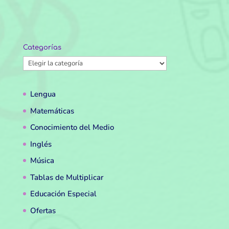
Categorías
Categorías
Lengua
Matemáticas
Conocimiento del Medio
Inglés
Música
Tablas de Multiplicar
Educación Especial
Ofertas