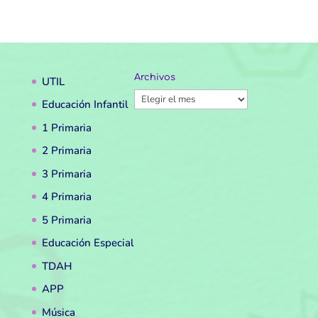
Archivos
UTIL
Archivos
Educación Infantil
1 Primaria
2 Primaria
3 Primaria
4 Primaria
5 Primaria
Educación Especial
TDAH
APP
Música