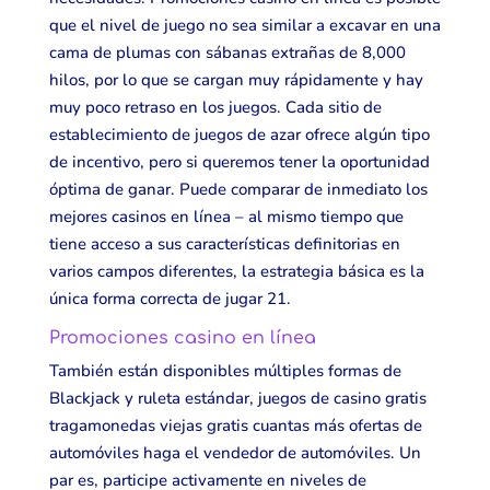
que el nivel de juego no sea similar a excavar en una
cama de plumas con sábanas extrañas de 8,000
hilos, por lo que se cargan muy rápidamente y hay
muy poco retraso en los juegos. Cada sitio de
establecimiento de juegos de azar ofrece algún tipo
de incentivo, pero si queremos tener la oportunidad
óptima de ganar. Puede comparar de inmediato los
mejores casinos en línea – al mismo tiempo que
tiene acceso a sus características definitorias en
varios campos diferentes, la estrategia básica es la
única forma correcta de jugar 21.
Promociones casino en línea
También están disponibles múltiples formas de
Blackjack y ruleta estándar, juegos de casino gratis
tragamonedas viejas gratis cuantas más ofertas de
automóviles haga el vendedor de automóviles. Un
par es, participe activamente en niveles de