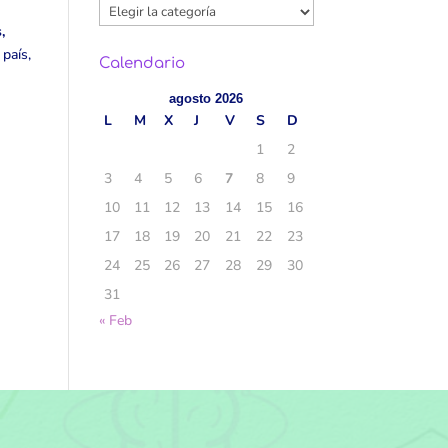
Categorías
,
país,
Calendario
agosto 2026
L
M
X
J
V
S
D
1
2
3
4
5
6
7
8
9
10
11
12
13
14
15
16
17
18
19
20
21
22
23
24
25
26
27
28
29
30
31
« Feb