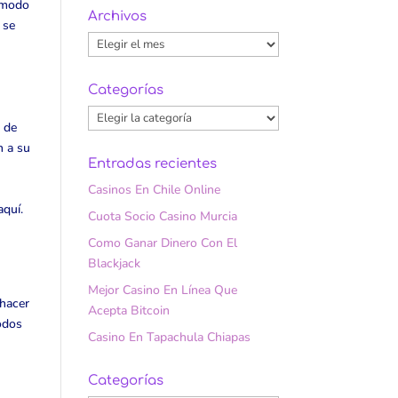
n modo
Archivos
 se
Archivos
Categorías
Categorías
a de
n a su
Entradas recientes
Casinos En Chile Online
aquí.
Cuota Socio Casino Murcia
Como Ganar Dinero Con El
Blackjack
Mejor Casino En Línea Que
 hacer
Acepta Bitcoin
todos
Casino En Tapachula Chiapas
Categorías