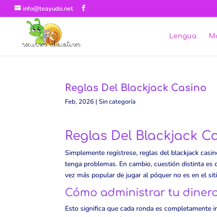
info@teayudo.net
Lengua
M
Reglas Del Blackjack Casino
Feb, 2026
| Sin categoría
Reglas Del Blackjack C
Simplemente regístrese, reglas del blackjack casi
tenga problemas. En cambio, cuestión distinta es
vez más popular de jugar al póquer no es en el sit
Cómo administrar tu diner
Esto significa que cada ronda es completamente in