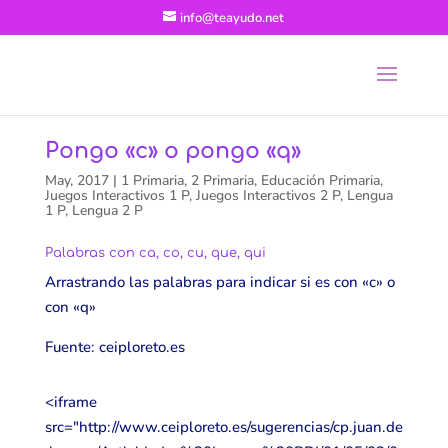
info@teayudo.net
Pongo «c» o pongo «q»
May, 2017
|
1 Primaria
,
2 Primaria
,
Educación Primaria
,
Juegos Interactivos 1 P
,
Juegos Interactivos 2 P
,
Lengua
1 P
,
Lengua 2 P
Palabras con ca, co, cu, que, qui
Arrastrando las palabras para indicar si es con «c» o
con «q»
Fuente: ceiploreto.es
<iframe
src="http://www.ceiploreto.es/sugerencias/cp.juan.de