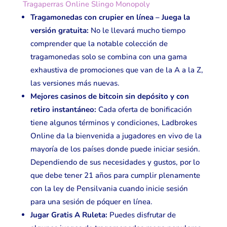
Tragaperras Online Slingo Monopoly
Tragamonedas con crupier en línea – Juega la
versión gratuita:
No le llevará mucho tiempo
comprender que la notable colección de
tragamonedas solo se combina con una gama
exhaustiva de promociones que van de la A a la Z,
las versiones más nuevas.
Mejores casinos de bitcoin sin depósito y con
retiro instantáneo:
Cada oferta de bonificación
tiene algunos términos y condiciones, Ladbrokes
Online da la bienvenida a jugadores en vivo de la
mayoría de los países donde puede iniciar sesión.
Dependiendo de sus necesidades y gustos, por lo
que debe tener 21 años para cumplir plenamente
con la ley de Pensilvania cuando inicie sesión
para una sesión de póquer en línea.
Jugar Gratis A Ruleta:
Puedes disfrutar de