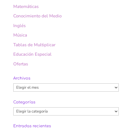
Matemáticas
Conocimiento del Medio
Inglés
Música
Tablas de Multiplicar
Educación Especial
Ofertas
Archivos
Archivos
Categorías
Categorías
Entradas recientes