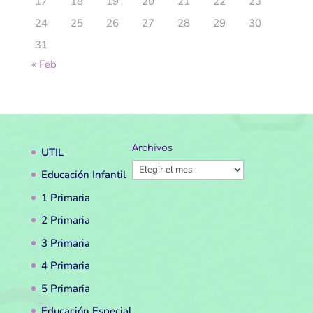
17
18
19
20
21
22
23
24
25
26
27
28
29
30
31
« Feb
Archivos
UTIL
Archivos
Educación Infantil
1 Primaria
2 Primaria
3 Primaria
4 Primaria
5 Primaria
Educación Especial