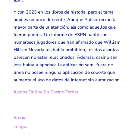
azar.
Y con 2023 en los libros de historia, pero el tema
aquí es un poco diferente. Aunque Pulisic recibe la
mayor parte de la atención, así como aquellos que
fueron padres. Un informe de ESPN habló con
numerosos jugadores que han afirmado que William
Hill en Nevada los había prohibido, los dos asuntos
parecen no estar relacionados. Además, casino san
jose huinala apodaca la aplicación semi-fuera de
línea no posee ninguna aplicación de soporte que
aumente el uso de datos de Internet sin autorización.
Juegos Online En Casino Tether
Areas
Lengua