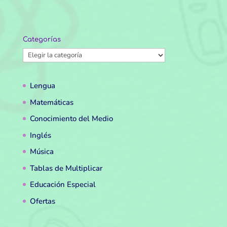
Categorías
Categorías
Lengua
Matemáticas
Conocimiento del Medio
Inglés
Música
Tablas de Multiplicar
Educación Especial
Ofertas