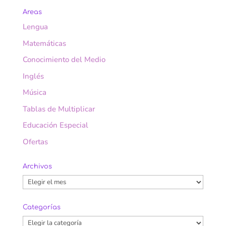
Areas
Lengua
Matemáticas
Conocimiento del Medio
Inglés
Música
Tablas de Multiplicar
Educación Especial
Ofertas
Archivos
Archivos
Categorías
Categorías