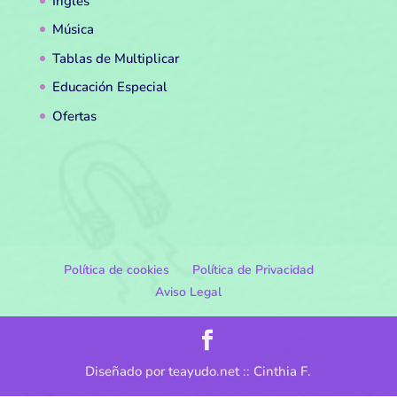
Inglés
Música
Tablas de Multiplicar
Educación Especial
Ofertas
Política de cookies
Política de Privacidad
Aviso Legal
Diseñado por teayudo.net :: Cinthia F.