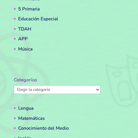
5 Primaria
Educación Especial
TDAH
APP
Música
Categorías
Categorías
Lengua
Matemáticas
Conocimiento del Medio