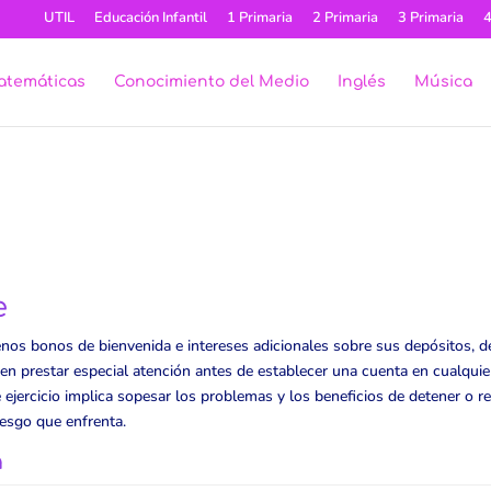
UTIL
Educación Infantil
1 Primaria
2 Primaria
3 Primaria
4
atemáticas
Conocimiento del Medio
Inglés
Música
e
enos bonos de bienvenida e intereses adicionales sobre sus depósitos, 
en prestar especial atención antes de establecer una cuenta en cualquie
 ejercicio implica sopesar los problemas y los beneficios de detener o r
iesgo que enfrenta.
a