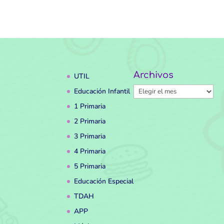
Archivos
UTIL
Archivos
Educación Infantil
1 Primaria
2 Primaria
3 Primaria
4 Primaria
5 Primaria
Educación Especial
TDAH
APP