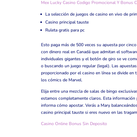
Mex Lucky Casino Codigo Promocional Y Bonus 
La selección de juegos de casino en vivo de pri
Casino principal tauste
Ruleta gratis para pc
Esto paga más de 500 veces su apuesta por cinco e
con dinero real en Canadá que admitan el softwar
individuales gigantes y el botón de giro se ve co
o buscando un juego regular (legal). Las apuestas
proporcionado por el casino en línea se divide e
los cómics de Marvel.
Elija entre una mezcla de salas de bingo exclusi
estamos completamente claros. Esta información pa
informa cómo apostar. Verás a Mary balanceándos
casino principal tauste si eres nuevo en las traga
Casino Online Bonus Sin Deposito