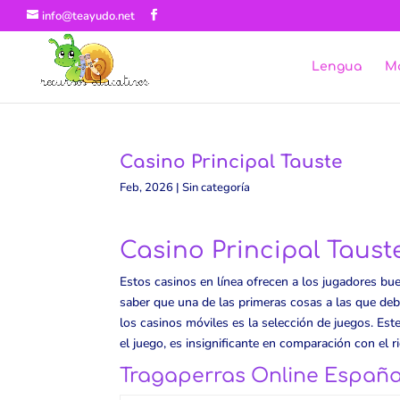
info@teayudo.net
Lengua
M
Casino Principal Tauste
Feb, 2026
| Sin categoría
Casino Principal Taust
Estos casinos en línea ofrecen a los jugadores bu
saber que una de las primeras cosas a las que deb
los casinos móviles es la selección de juegos. Este
el juego, es insignificante en comparación con el r
Tragaperras Online Españ